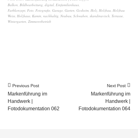
Balkon
,
Bildbearbeitung
,
digital
,
Einfamilienhaus
,
Farbkonzept
,
Foto
,
Fotografie
,
Garage
,
Garten
,
Gosheim
,
Holz
,
Holzbau
,
Holzbau
Weiss
,
Holzhaus
,
Kamin
,
nachhaltig
,
Neubau
,
Schwaben
,
skandinavisch
,
Terrasse
,
Wintergarten
,
Zimmererbetrieb
Previous Post
Next Post
Markenführung im
Markenführung im
Handwerk |
Handwerk |
Fotodokumentation 062
Fotodokumentation 064