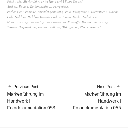
Filed under
Markenführung im Handwerk | Fotos
Tagged
Ausbau
,
Balkon
,
Einfamilienhaus
,
energetisch
,
Farbkonzept
,
Fassade
,
Fassadengestaltung
,
Foto
,
Fotografie
,
Gästezimmer
,
Gosheim
,
Holz
,
Holzbau
,
Holzbau Weiss Schwaben
,
Kamin
,
Küche
,
Lichtkonzept
,
Modernisierung
,
nachhaltig
,
nachwachsende-Rohstoffe
,
Pavillon
,
Sanierung
,
Terrasse
,
Treppenhaus
,
Umbau
,
Wellness
,
Wohnzimmer
,
Zimmererbetrieb
Previous Post
Next Post
Markenführung im
Markenführung im
Handwerk |
Handwerk |
Fotodokumentation 053
Fotodokumentation 055