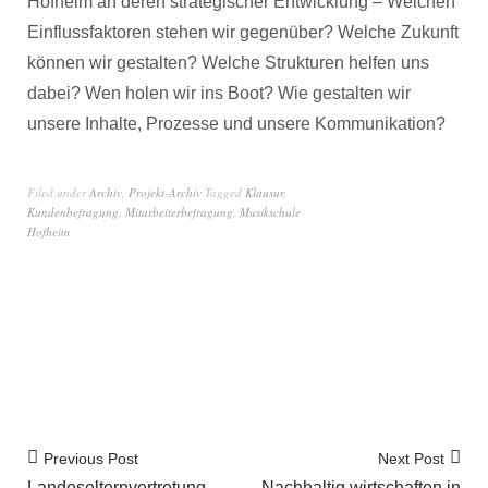
Hofheim an deren strategischer Entwicklung – Welchen
Einflussfaktoren stehen wir gegenüber? Welche Zukunft
können wir gestalten? Welche Strukturen helfen uns
dabei? Wen holen wir ins Boot? Wie gestalten wir
unsere Inhalte, Prozesse und unsere Kommunikation?
Filed under
Archiv
,
Projekt-Archiv
Tagged
Klausur
,
Kundenbefragung
,
Mitarbeiterbefragung
,
Musikschule
Hofheim
Previous Post
Next Post
Landeselternvertretung
Nachhaltig wirtschaften in