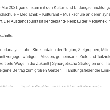
b Mai 2021 gemeinsam mit den Kultur- und Bildungseinrichtunge
chschule – Mediathek – Kulturamt – Musikschule an deren syn
f. Der Ausgangspunkt ist der geplante Neubau der Mediathek in
chritte:
dortanalyse Lahr | Strukturdaten der Region, Zielgruppen, Mili
nft vergegenwärtigen | Mission, gemeinsame Ziele und Teilziel
ertierte Wege in die Zukunft | Synergetische Strategien und H
eigene Beitrag zum großen Ganzen | Handlungsfelder der Einr
ojekt-Archiv
Tagged
Handlungsfelder
,
Lahr
,
Mission
,
Schwarzwald
,
Standortanalyse
,