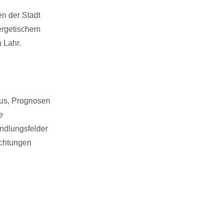
n der Stadt
ergetischem
 Lahr.
eus, Prognosen
e
andlungsfelder
ichtungen