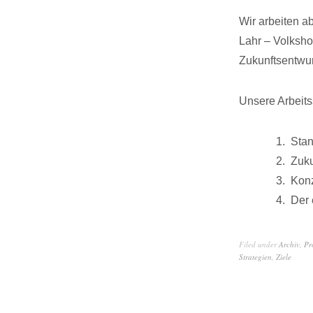
Wir arbeiten a
Lahr – Volksho
Zukunftsentwur
Unsere Arbeitss
Stan
Zuku
Konz
Der 
Filed under
Archiv
,
Pr
Strategien
,
Ziele