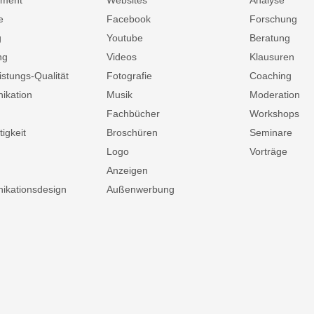
ment
Websites
Analyse
e
Facebook
Forschung
g
Youtube
Beratung
ng
Videos
Klausuren
istungs-Qualität
Fotografie
Coaching
ikation
Musik
Moderation
Fachbücher
Workshops
igkeit
Broschüren
Seminare
Logo
Vorträge
Anzeigen
kationsdesign
Außenwerbung