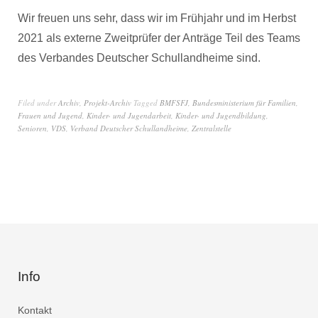
Wir freuen uns sehr, dass wir im Frühjahr und im Herbst
2021 als externe Zweitprüfer der Anträge Teil des Teams
des Verbandes Deutscher Schullandheime sind.
Filed under
Archiv
,
Projekt-Archiv
Tagged
BMFSFJ
,
Bundesministerium für Familien
,
Frauen und Jugend
,
Kinder- und Jugendarbeit
,
Kinder- und Jugendbildung
,
Senioren
,
VDS
,
Verband Deutscher Schullandheime
,
Zentralstelle
Info
Kontakt