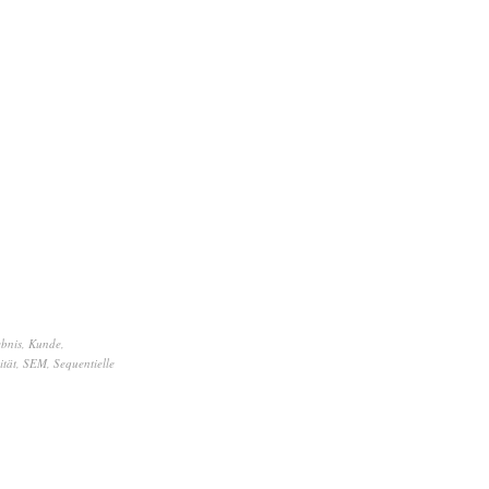
ebnis
,
Kunde
,
ität
,
SEM
,
Sequentielle