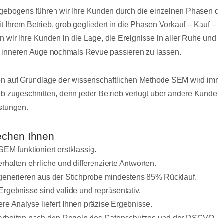
agebogens führen wir Ihre Kunden durch die einzelnen Phasen 
t Ihrem Betrieb, grob gegliedert in die Phasen Vorkauf – Kauf 
n wir ihre Kunden in die Lage, die Ereignisse in aller Ruhe und
m inneren Auge nochmals Revue passieren zu lassen.
n auf Grundlage der wissenschaftlichen Methode SEM wird i
ieb zugeschnitten, denn jeder Betrieb verfügt über andere Kunde
stungen.
echen Ihnen
SEM funktioniert erstklassig.
erhalten ehrliche und differenzierte Antworten.
generieren aus der Stichprobe mindestens 85% Rücklauf.
Ergebnisse sind valide und repräsentativ.
re Analyse liefert Ihnen präzise Ergebnisse.
arbeiten nach den Regeln des Datenschutzes und der DSGVO.