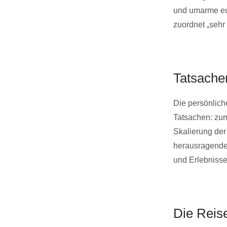
und umarme euc
zuordnet „sehr 
Tatsachen
Die persönlich
Tatsachen: zu
Skalierung der
herausragender
und Erlebnisse
Die Reis