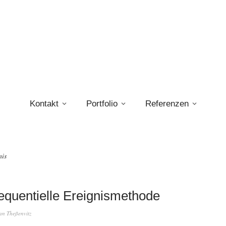
Kontakt
Portfolio
Referenzen
nis
quentielle Ereignismethode
fan Theßenvitz