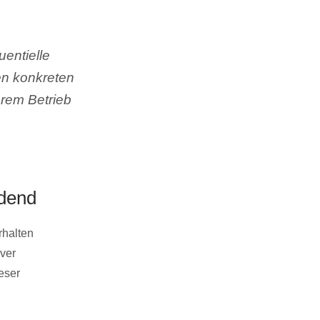
entielle
en konkreten
hrem Betrieb
idend
rhalten
iver
eser