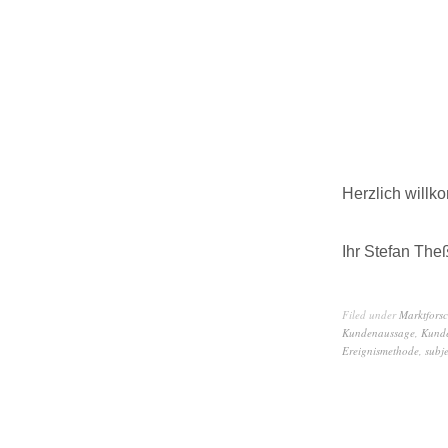
Herzlich willk
Ihr Stefan The
Filed under
Marktfors
Kundenaussage
,
Kund
Ereignismethode
,
subj