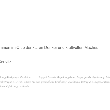
ommen im Club der klaren Denker und kraftvollen Macher,
ßenvitz
chung-Werkzeuge
,
Produkte
Tagged
Betrieb
,
Beziehungskette
,
Bezugspunkt
,
Erfahrung
,
Erl
enbefragung
,
O-Ton
,
offene Fragen
,
persönliche Erfahrung
,
qualitative Befragung
,
Repräsentativ
ektive Erfahrung
,
Validität