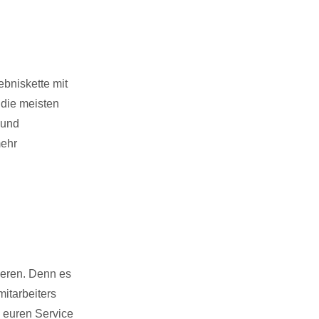
ebniskette mit
 die meisten
 und
mehr
ieren. Denn es
itarbeiters
e euren Service