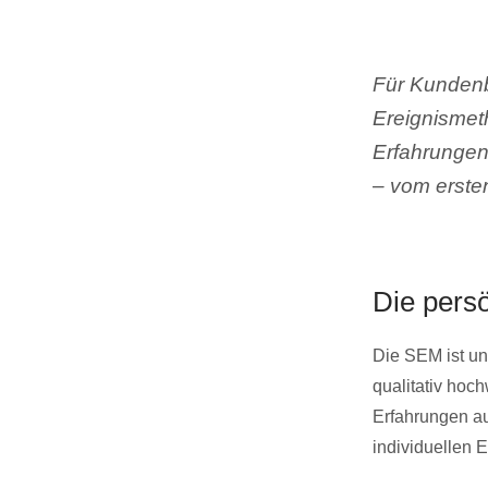
Für Kundenb
Ereignismet
Erfahrungen
– vom erste
Die persö
Die SEM ist un
qualitativ hoc
Erfahrungen au
individuellen E