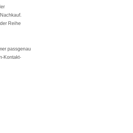
der
– Nachkauf.
 der Reihe
mmer passgenau
n-Kontakt-