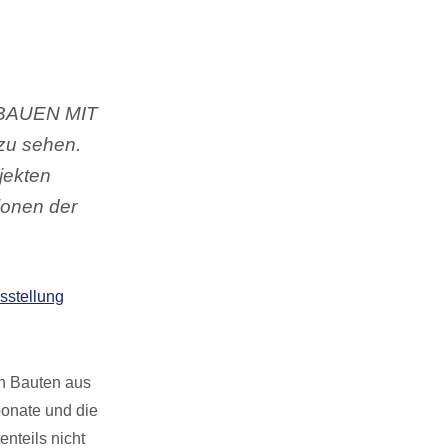
g BAUEN MIT
zu sehen.
jekten
ionen der
usstellung
en Bauten aus
ponate und die
nteils nicht