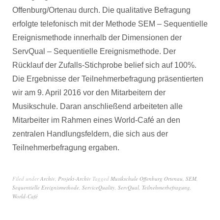
Offenburg/Ortenau durch. Die qualitative Befragung
erfolgte telefonisch mit der Methode SEM – Sequentielle
Ereignismethode innerhalb der Dimensionen der
ServQual – Sequentielle Ereignismethode. Der
Rücklauf der Zufalls-Stichprobe belief sich auf 100%.
Die Ergebnisse der Teilnehmerbefragung präsentierten
wir am 9. April 2016 vor den Mitarbeitern der
Musikschule. Daran anschließend arbeiteten alle
Mitarbeiter im Rahmen eines World-Café an den
zentralen Handlungsfeldern, die sich aus der
Teilnehmerbefragung ergaben.
Filed under
Archiv
,
Projekt-Archiv
Tagged
Musikschule Offenburg Ortenau
,
SEM
,
Sequentielle Ereignismethode
,
ServiceQuality
,
ServQual
,
Teilnehmerbefragung
,
World-Café