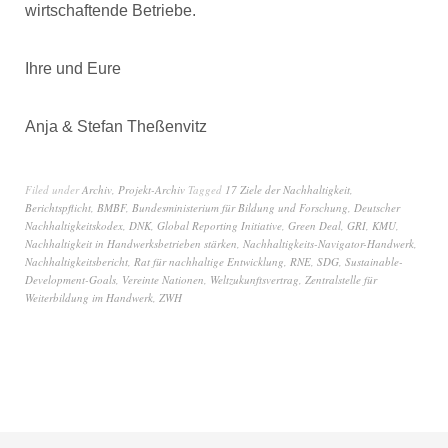
wirtschaftende Betriebe.
Ihre und Eure
Anja & Stefan Theßenvitz
Filed under
Archiv
,
Projekt-Archiv
Tagged
17 Ziele der Nachhaltigkeit
,
Berichtspflicht
,
BMBF
,
Bundesministerium für Bildung und Forschung
,
Deutscher
Nachhaltigkeitskodex
,
DNK
,
Global Reporting Initiative
,
Green Deal
,
GRI
,
KMU
,
Nachhaltigkeit in Handwerksbetrieben stärken
,
Nachhaltigkeits-Navigator-Handwerk
,
Nachhaltigkeitsbericht
,
Rat für nachhaltige Entwicklung
,
RNE
,
SDG
,
Sustainable-
Development-Goals
,
Vereinte Nationen
,
Weltzukunftsvertrag
,
Zentralstelle für
Weiterbildung im Handwerk
,
ZWH