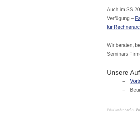
Auch im SS 202
Verfügung –
Fa
für Rechnerarc
Wir beraten, b
Seminars Firm
Unsere Au
Vort
Beur
Filed under
Archiv
,
Pr