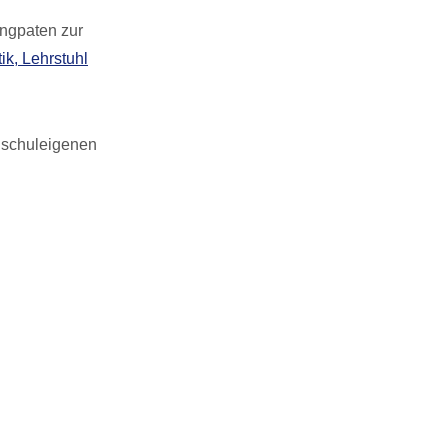
ingpaten zur
tik, Lehrstuhl
hschuleigenen