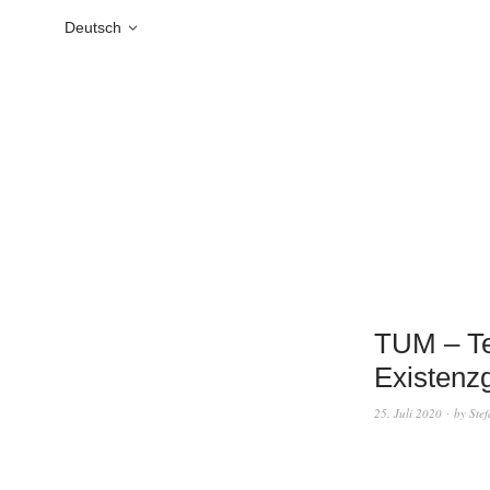
Deutsch
TUM – Te
Existenz
25. Juli 2020
by
Ste