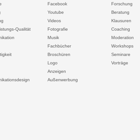
e
Facebook
Forschung
g
Youtube
Beratung
ng
Videos
Klausuren
istungs-Qualität
Fotografie
Coaching
ikation
Musik
Moderation
Fachbücher
Workshops
igkeit
Broschüren
Seminare
Logo
Vorträge
Anzeigen
kationsdesign
Außenwerbung