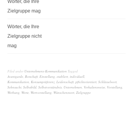
Wörter, die Ihre
Zielgruppe mag
Wörter, die Ihre
Zielgruppe nicht
mag
Filed under
Unternehmens-Kommunikation
Tagged
Avantgarde
,
Botschaft
,
Einstellung
,
etabliert
,
individuell
,
Kommunikation
,
Konsumpräferenz
,
Leidenschaft
,
pflichtorientiert
,
Schlüsselwort
,
Sehnsucht
,
Selbstbild
,
Selbstverständnis
,
Unternehmen
,
Verhaltensweise
,
Vorstellung
,
Werbung
,
Werte
,
Wertvorstellung
,
Wünschenswert
,
Zielgruppe