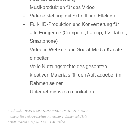
Musikproduktion für das Video
Videoerstellung mit Schnitt und Effekten
Full-HD-Produktion und Konvertierung für
alle Endgeräte (Computer, Laptop, TV, Tablet,
Smartphone)
Video in Website und Social-Media-Kanäle
einbetten
Volle Nutzungsrechte des gesamten
kreativen Materials für den Auftraggeber im
Rahmen seiner
Unternehmenskommunikation.
Filed under
BAUEN MIT HOLZ WEGE IN DIE ZUKUNFT
| Videos
Tagged
Architektur
,
Ausstellung
,
Bauen mit Holz
,
Berlin
,
Martin-Gropius-Bau
,
TUM
,
Video