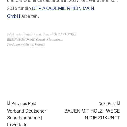
und die Öffentlichkeitsarbeit in 2017 fort. Wir dürfen seit
2015 für die
DTP AKADEMIE RHEIN MAIN
GmbH
arbeiten.
Filed under
Projekt-Archiv
Tagged
DTP AKADEMIE
RHEIN MAIN GmbH
,
Öffentlichkeitsarbeit
,
Produktentwicklung
,
Vertrieb
Previous Post
Next Post
Verband Deutscher
BAUEN MIT HOLZ WEGE
Schullandheime |
IN DIE ZUKUNFT
Erweiterte