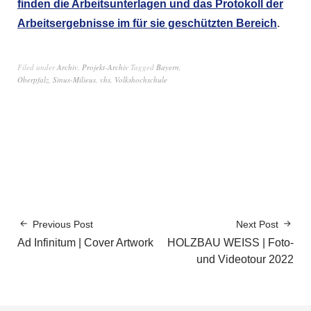
finden die Arbeitsunterlagen und das Protokoll der
Arbeitsergebnisse im für sie geschützten Bereich
.
Filed under
Archiv
,
Projekt-Archiv
Tagged
Bayern
,
Oberpfalz
,
Sinus-Milieus
,
vhs
,
Volkshochschule
Previous Post
Next Post
Ad Infinitum | Cover Artwork
HOLZBAU WEISS | Foto-
und Videotour 2022