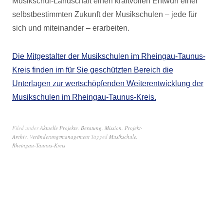
Musikschul-Landschaft einen kraftvollen Entwurf einer
selbstbestimmten Zukunft der Musikschulen – jede für
sich und miteinander – erarbeiten.
Die Mitgestalter der Musikschulen im Rheingau-Taunus-
Kreis finden im für Sie geschützten Bereich die
Unterlagen zur wertschöpfenden Weiterentwicklung der
Musikschulen im Rheingau-Taunus-Kreis.
Filed under
Aktuelle Projekte
,
Beratung
,
Mission
,
Projekt-
Archiv
,
Veränderungsmanagement
Tagged
Musikschule
,
Rheingau-Taunus-Kreis