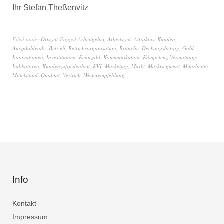
Ihr Stefan Theßenvitz
Filed under
Ortszeit
Tagged
Arbeitgeber
,
Arbeitszeit
,
Attraktive Kunden
,
Auszubildende
,
Betrieb
,
Betriebsorganisation
,
Branche
,
Deckungsbetrag
,
Gold
,
Innovationen
,
Investitionen
,
Kennzahl
,
Kommunikation
,
Kompetenz-Vermutungs-
Indikatoren
,
Kundenzufriedenheit
,
KVI
,
Marketing
,
Markt
,
Marktsegment
,
Mitarbeiter
,
Mittelstand
,
Qualität
,
Vertrieb
,
Weiterempfehlung
Info
Kontakt
Impressum