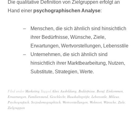
Die qualitative Definition von Zielgruppen erfolgt an
Hand einer
psychographischen Analyse
:
Menschen, die sich ähnlich sind hinsichtlich
ihrer Bedürfnisse, Wünsche, Ziele,
Erwartungen, Wertvorstellungen, Lebensstile
Unternehmen, die sich ähnlich sind
hinsichtlich ihrer Marktbearbeitung, Nutzen,
Substitute, Strategien, Werte.
Filed under
Marketing
Tagged
Alter
,
Ausbildung
,
Bedürfnisse
,
Beruf
,
Einkommen
,
Erwartungen
,
Familienstand
,
Geschlecht
,
Haushaltsgröße
,
Lebensstile
,
Milieus
,
Psychografisch
,
Soziodemographisch
,
Wertvorstellungen
,
Wohnort
,
Wünsche
,
Ziele
,
Zielgruppen