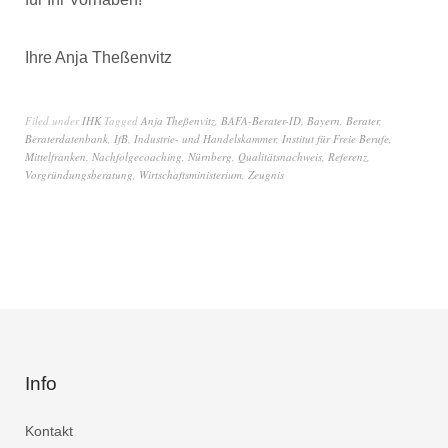
Ihre Anja Theßenvitz
Filed under
IHK
Tagged
Anja Theßenvitz
,
BAFA-Berater-ID
,
Bayern
,
Berater
,
Beraterdatenbank
,
IfB
,
Industrie- und Handelskammer
,
Institut für Freie Berufe
,
Mittelfranken
,
Nachfolgecoaching
,
Nürnberg
,
Qualitätsnachweis
,
Referenz
,
Vorgründungsberatung
,
Wirtschaftsministerium
,
Zeugnis
Info
Kontakt