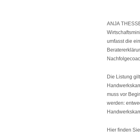
ANJA THESSENV
Wirtschaftsmin
umfasst die ei
Beratererklär
Nachfolgecoac
Die Listung gi
Handwerkskamme
muss vor Begin
werden: entwed
Handwerkskamm
Hier finden Si