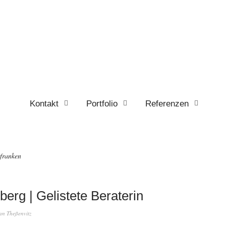
Kontakt
Portfolio
Referenzen
lfranken
erg | Gelistete Beraterin
fan Theßenvitz