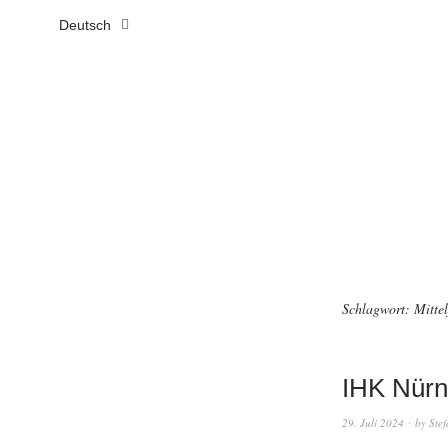
Deutsch
Schlagwort:
Mitte
IHK Nürnb
29. Juli 2024
by
Ste