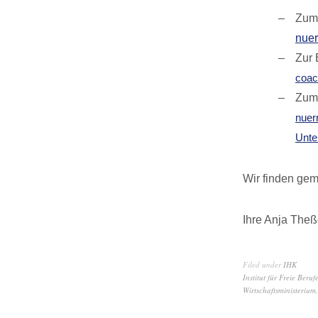
Zum
nuer
Zur 
coac
Zum 
nuer
Unte
Wir finden gem
Ihre Anja Theß
Filed under
IHK
Institut für Freie Beruf
Wirtschaftsministerium