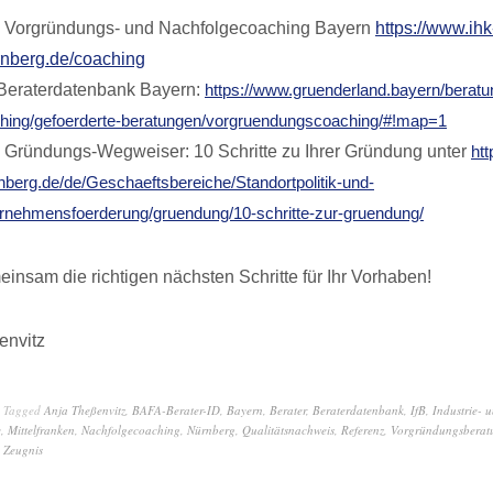
 Vorgründungs- und Nachfolgecoaching Bayern
https://www.ihk
nberg.de/coaching
Beraterdatenbank Bayern:
https://www.gruenderland.bayern/beratu
hing/gefoerderte-beratungen/vorgruendungscoaching/#!map=1
Gründungs-Wegweiser: 10 Schritte zu Ihrer Gründung unter
htt
nberg.de/de/Geschaeftsbereiche/Standortpolitik-und-
rnehmensfoerderung/gruendung/10-schritte-zur-gruendung/
einsam die richtigen nächsten Schritte für Ihr Vorhaben!
envitz
Tagged
Anja Theßenvitz
,
BAFA-Berater-ID
,
Bayern
,
Berater
,
Beraterdatenbank
,
IfB
,
Industrie-
e
,
Mittelfranken
,
Nachfolgecoaching
,
Nürnberg
,
Qualitätsnachweis
,
Referenz
,
Vorgründungsberat
,
Zeugnis