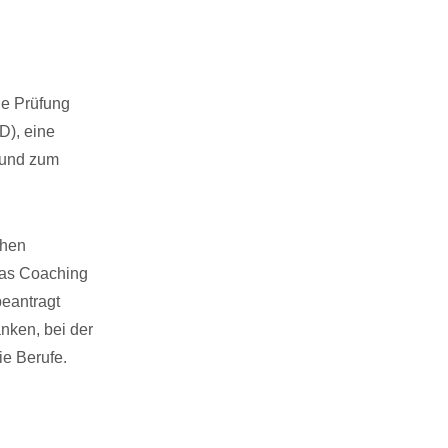
ie Prüfung
D), eine
 und zum
chen
 Das Coaching
beantragt
nken, bei der
e Berufe.