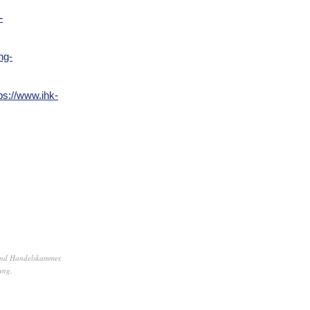
-
ng-
ps://www.ihk-
 und Handelskammer
,
ung
,