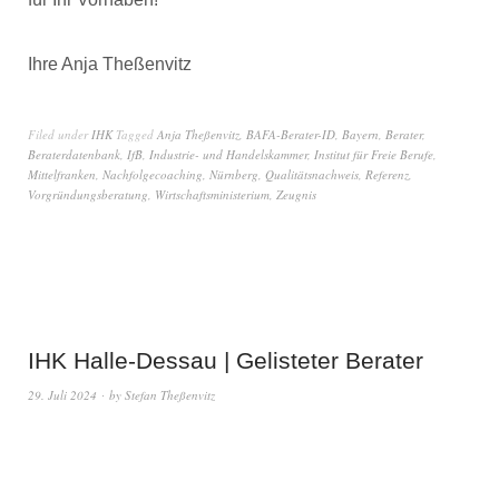
Ihre Anja Theßenvitz
Filed under
IHK
Tagged
Anja Theßenvitz
,
BAFA-Berater-ID
,
Bayern
,
Berater
,
Beraterdatenbank
,
IfB
,
Industrie- und Handelskammer
,
Institut für Freie Berufe
,
Mittelfranken
,
Nachfolgecoaching
,
Nürnberg
,
Qualitätsnachweis
,
Referenz
,
Vorgründungsberatung
,
Wirtschaftsministerium
,
Zeugnis
IHK Halle-Dessau | Gelisteter Berater
29. Juli 2024
by
Stefan Theßenvitz