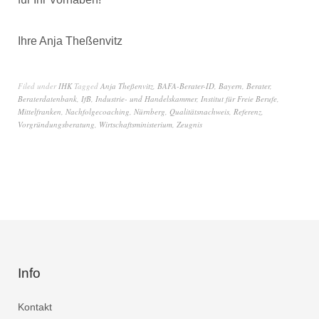
Ihre Anja Theßenvitz
Filed under
IHK
Tagged
Anja Theßenvitz
,
BAFA-Berater-ID
,
Bayern
,
Berater
,
Beraterdatenbank
,
IfB
,
Industrie- und Handelskammer
,
Institut für Freie Berufe
,
Mittelfranken
,
Nachfolgecoaching
,
Nürnberg
,
Qualitätsnachweis
,
Referenz
,
Vorgründungsberatung
,
Wirtschaftsministerium
,
Zeugnis
Info
Kontakt