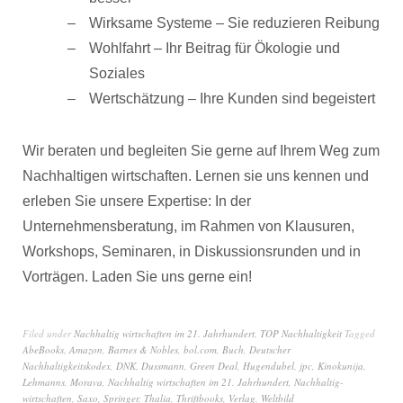
Wirksame Systeme – Sie reduzieren Reibung
Wohlfahrt – Ihr Beitrag für Ökologie und
Soziales
Wertschätzung – Ihre Kunden sind begeistert
Wir beraten und begleiten Sie gerne auf Ihrem Weg zum
Nachhaltigen wirtschaften. Lernen sie uns kennen und
erleben Sie unsere Expertise: In der
Unternehmensberatung, im Rahmen von Klausuren,
Workshops, Seminaren, in Diskussionsrunden und in
Vorträgen. Laden Sie uns gerne ein!
Filed under
Nachhaltig wirtschaften im 21. Jahrhundert
,
TOP Nachhaltigkeit
Tagged
AbeBooks
,
Amazon
,
Barnes & Nobles
,
bol.com
,
Buch
,
Deutscher
Nachhaltigkeitskodex
,
DNK
,
Dussmann
,
Green Deal
,
Hugendubel
,
jpc
,
Kinokunija
,
Lehmanns
,
Morava
,
Nachhaltig wirtschaften im 21. Jahrhundert
,
Nachhaltig-
wirtschaften
,
Saxo
,
Springer
,
Thalia
,
Thriftbooks
,
Verlag
,
Weltbild