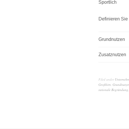
Sportlich
Definieren Si
Grundnutzen
Zusatznutzen
Filed under
Unterneh
Großhirn
,
Grundnutze
rationale Begründung