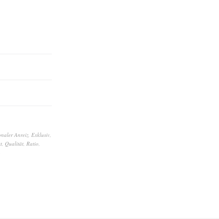
naler Anreiz
,
Exklusiv
,
t
,
Qualität
,
Ratio
,
n