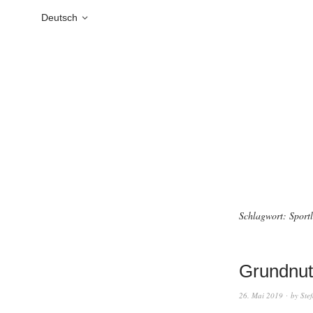
Deutsch
Schlagwort:
Sportl
Grundnut
26. Mai 2019
by
Ste