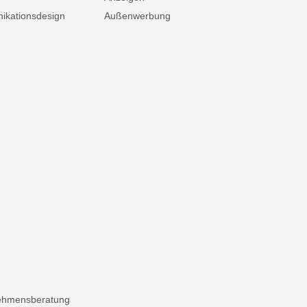
kationsdesign
Außenwerbung
ehmensberatung