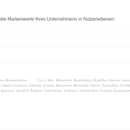
e die Markenwerte Ihres Unternehmens in Nutzenebenen:
mens-Kommunikation
Tagged
Aktiv
,
Bekanntheit
,
Beständigkeit
,
Bezahlbar
,
Emotion
,
emotio
n
,
Impuls
,
Institution
,
Lebendig
,
Leistung
,
Markenwert
,
Miteinander
,
Nutzen
,
Nutzenebene
,
Produk
,
Spannend
,
Sportlich
,
Tradition
,
Unternehmen
,
Verlangen
,
Verlässlichkeit
,
Verstand
,
Zusatznutze