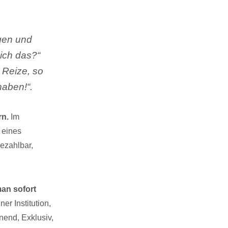
gen und
ich das?“
 Reize, so
haben!“.
rn.
Im
 eines
Bezahlbar,
an sofort
er Institution,
nend, Exklusiv,