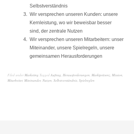
Selbstverständnis
Wir versprechen unseren Kunden: unsere
Kernleistung, wo wir beweisbar besser
sind, der zentrale Nutzen
Wir versprechen unseren Mitarbeitern: unser
Miteinander, unsere Spielregeln, unsere
gemeinsamen Herausforderungen
Filed under
Marketing
Tagged
Auftrag
,
Herausforderungen
,
Marktpräsenz
,
Mission
,
Mitarbeiter
,
Miteinander
,
Nutzen
,
Selbstverständnis
,
Spielreglen