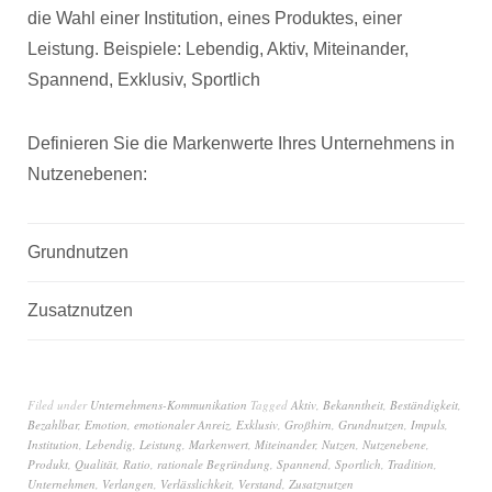
die Wahl einer Institution, eines Produktes, einer
Leistung. Beispiele: Lebendig, Aktiv, Miteinander,
Spannend, Exklusiv, Sportlich
Definieren Sie die Markenwerte Ihres Unternehmens in
Nutzenebenen:
Grundnutzen
Zusatznutzen
Filed under
Unternehmens-Kommunikation
Tagged
Aktiv
,
Bekanntheit
,
Beständigkeit
,
Bezahlbar
,
Emotion
,
emotionaler Anreiz
,
Exklusiv
,
Großhirn
,
Grundnutzen
,
Impuls
,
Institution
,
Lebendig
,
Leistung
,
Markenwert
,
Miteinander
,
Nutzen
,
Nutzenebene
,
Produkt
,
Qualität
,
Ratio
,
rationale Begründung
,
Spannend
,
Sportlich
,
Tradition
,
Unternehmen
,
Verlangen
,
Verlässlichkeit
,
Verstand
,
Zusatznutzen