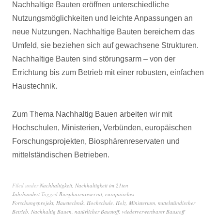
Nachhaltige Bauten eröffnen unterschiedliche
Nutzungsmöglichkeiten und leichte Anpassungen an
neue Nutzungen. Nachhaltige Bauten bereichern das
Umfeld, sie beziehen sich auf gewachsene Strukturen.
Nachhaltige Bauten sind störungsarm – von der
Errichtung bis zum Betrieb mit einer robusten, einfachen
Haustechnik.
Zum Thema Nachhaltig Bauen arbeiten wir mit
Hochschulen, Ministerien, Verbünden, europäischen
Forschungsprojekten, Biosphärenreservaten und
mittelständischen Betrieben.
Filed under
Nachhaltigkeit
,
Nachhaltigkeit im 21ten
Jahrhundert
Tagged
Biosphärenreservat
,
europäisches
Forschungsprojekt
,
Haustechnik
,
Hochschule
,
Holz
,
Ministerium
,
mittelständischer
Betrieb
,
Nachhaltig Bauen
,
natürlicher Baustoff
,
wiederverwertbarer Baustoff