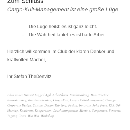
Zum Schluss
Cargo-Kult-Management ist eine große Lüge.
Die Lüge heißt: es ist ganz leicht.
Die Wahrheit lautet: es ist harte Arbeit.
Herzlich willkommen im Club der klaren Denker und
kraftvollen Macher,
Ihr Stefan Theßenvitz
Filed under
Ortszeit
Tagged
Agil
,
Arbeitskreis
,
Benchmarking
,
Best-Practice
,
Brainstorming
,
Breakout-Session
,
Cargo-Kult
,
Cargo-Kult-Management
,
Change
,
Corporate Design
,
Custom
,
Design Thinking
,
Fusion
,
Innovate
,
John Frum
,
Kick-Off-
Meeting
,
Konferenz
,
Kooperation
,
Leuchtturmprojekt
,
Meeting
,
Symposium
,
Synergie
,
Tagung
,
Team
,
Win Win
,
Workshop