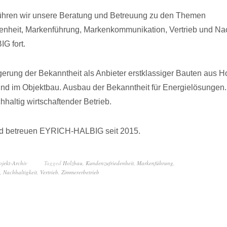
führen wir unsere Beratung und Betreuung zu den Themen
nheit, Markenführung, Markenkommunikation, Vertrieb und Nach
G fort.
gerung der Bekanntheit als Anbieter erstklassiger Bauten aus Ho
nd im Objektbau. Ausbau der Bekanntheit für Energielösungen.
hhaltig wirtschaftender Betrieb.
nd betreuen EYRICH-HALBIG seit 2015.
ojekt-Archiv
Tagged
Holzbau
,
Kundenzufriedenheit
,
Markenführung
,
,
Nachhaltigkeit
,
Vertrieb
,
Zimmererbetrieb