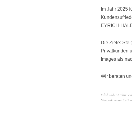
Im Jahr 2025 
Kundenzufriede
EYRICH-HALBI
Die Ziele: Stei
Privatkunden u
Images als nac
Wir beraten u
Filed under
Archiv
,
Pr
Markenkommunikation