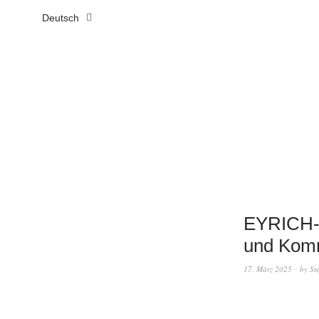
Deutsch
EYRICH-
und Komm
17. März 2025
by
St