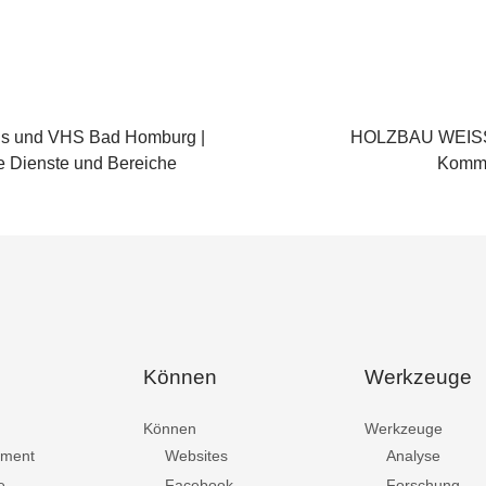
us und VHS Bad Homburg |
HOLZBAU WEISS |
die Dienste und Bereiche
Kommu
Können
Werkzeuge
Können
Werkzeuge
ment
Websites
Analyse
e
Facebook
Forschung