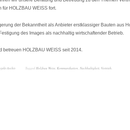
 für HOLZBAU WEISS fort.
gerung der Bekanntheit als Anbieter erstklassiger Bauten aus Ho
Festigung des Images als nachhaltig wirtschaftender Betrieb.
nd betreuen HOLZBAU WEISS seit 2014.
ojekt-Archiv
Tagged
Holzbau Weiss
,
Kommunikation
,
Nachhaltigkeit
,
Vertrieb
,