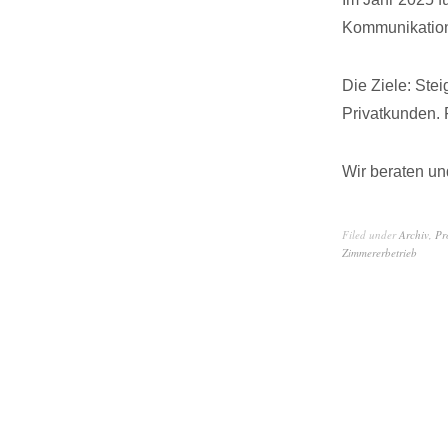
Kommunikation
Die Ziele: Stei
Privatkunden. 
Wir beraten u
Filed under
Archiv
,
Pr
Zimmererbetrieb