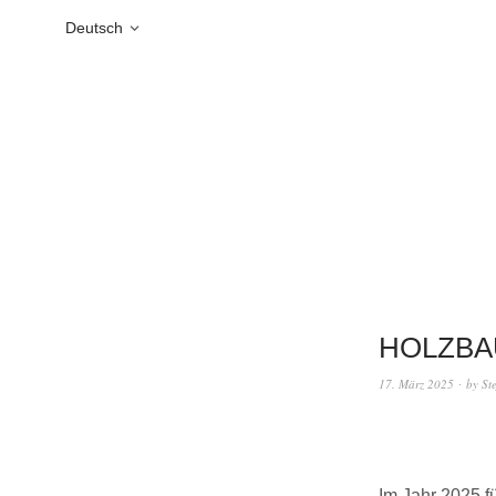
Deutsch
HOLZBAU 
17. März 2025
by
St
Im Jahr 2025 f