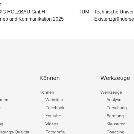
t
IG HOLZBAU GmbH |
TUM – Technische Univers
rtrieb und Kommunikation 2025
Existenzgründers
Können
Werkzeuge
Können
Werkzeuge
ment
Websites
Analyse
e
Facebook
Forschung
g
Youtube
Beratung
ng
Videos
Klausuren
istungs-Qualität
Fotografie
Coaching