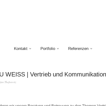
Kontakt
Portfolio
Referenzen
WEISS | Vertrieb und Kommunikation
efan Theßenvitz
ühren wir unsere Beratung und Betreuung zu den Themen Vertr