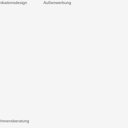
kationsdesign
Außenwerbung
ehmensberatung