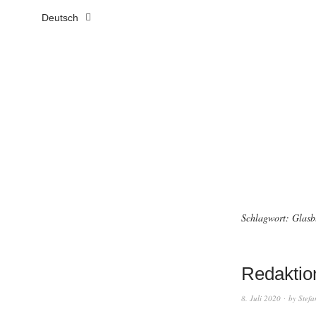
Deutsch
Schlagwort:
Glasb
Redaktion
8. Juli 2020
by
Stefa