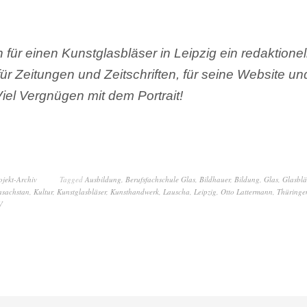
n für einen Kunstglasbläser in Leipzig ein redaktionel
für Zeitungen und Zeitschriften, für seine Website und
iel Vergnügen mit dem Portrait!
ojekt-Archiv
Tagged
Ausbildung
,
Berufsfachschule Glas
,
Bildhauer
,
Bildung
,
Glas
,
Glasblä
asachstan
,
Kultur
,
Kunstglasbläser
,
Kunsthandwerk
,
Lauscha
,
Leipzig
,
Otto Lattermann
,
Thüringe
V