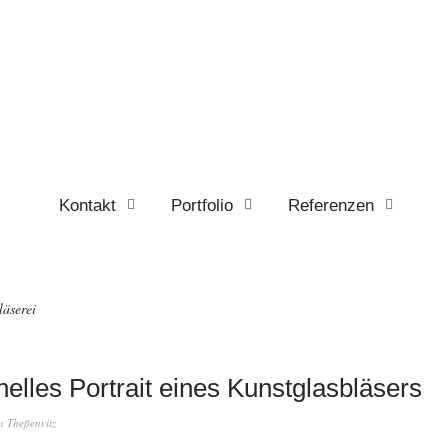
Kontakt
Portfolio
Referenzen
läserei
elles Portrait eines Kunstglasbläsers
n Theßenvitz