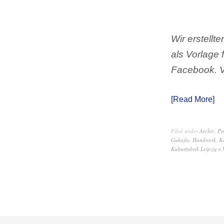
Wir erstellte
als Vorlage 
Facebook. V
Read More
Filed under
Archiv
,
Pr
Gukajlo
,
Handwerk
,
K
Kulturfabrik Leipzig e.