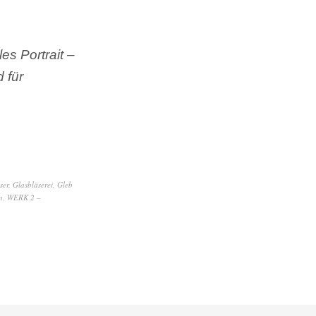
les Portrait –
 für
ser
,
Glasbläserei
,
Gleb
n
,
WERK 2 –