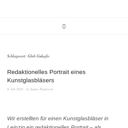
Schlagwort:
Gleb Gukajlo
Redaktionelles Portrait eines
Kunstglasbläsers
8. Juli 2020
by
Stefan Theßenvitz
Wir erstellten für einen Kunstglasbläser in
Leipzig ein redaktionelles Portrait – als