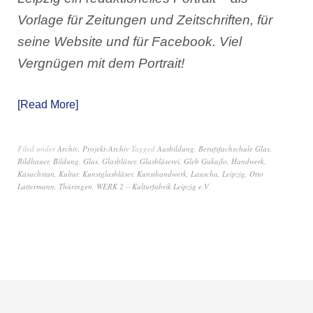
Vorlage für Zeitungen und Zeitschriften, für
seine Website und für Facebook. Viel
Vergnügen mit dem Portrait!
Read More
Filed under
Archiv
,
Projekt-Archiv
Tagged
Ausbildung
,
Berufsfachschule Glas
,
Bildhauer
,
Bildung
,
Glas
,
Glasbläser
,
Glasbläserei
,
Gleb Gukajlo
,
Handwerk
,
Kasachstan
,
Kultur
,
Kunstglasbläser
,
Kunsthandwerk
,
Lauscha
,
Leipzig
,
Otto
Lattermann
,
Thüringen
,
WERK 2 – Kulturfabrik Leipzig e.V