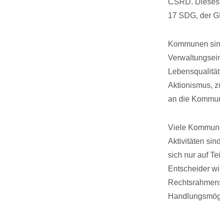
CSRD. Dieses 
17 SDG, der 
Kommunen sind 
Verwaltungsein
Lebensqualität
Aktionismus, 
an die Kommu
Viele Kommunen
Aktivitäten si
sich nur auf T
Entscheider wi
Rechtsrahmens
Handlungsmögl