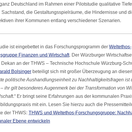
anz Deutschland im Rahmen einer Pilotstudie qualitative Tiefe
 Sachstand, die Gestaltungsspielräume, die Hindernisse und d
ektiven ihrer Kommunen entlang verschiedener Szenarien.
tudie ist eingebettet in das Forschungsprogramm der
Weltethos-
sgruppe Finanzen und Wirtschaft
. Der Würzburger Wirtschaftse
 Dekan an der THWS – Technische Hochschule Würzburg-Schw
Harald Bolsinger
beteiligt sich mit großer Überzeugung an diesem
ste politische Aushandlungseinheit zu Nachhaltigkeitsfragen ist 
ihr gilt besonderes Augenmerk bei der Transformation von Wir
schaft
.“ Er bringt seine Erfahrungen aus der kommunalen Praxi
ildungspraxis mit ein. Lesen Sie hierzu auch die Pressemitteil
te der THWS:
THWS und Weltethos-Forschungsgruppe: Nachhal
naler Ebene entwickeln