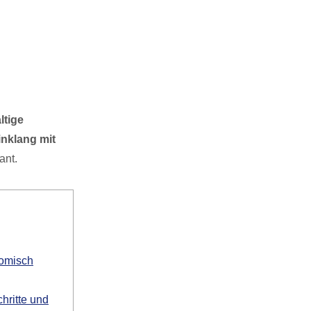
ltige
nklang mit
ant.
nomisch
hritte und