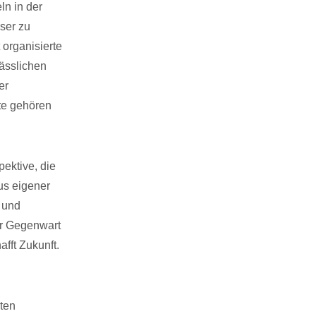
ln in der
ser zu
organisierte
ässlichen
er
te gehören
ektive, die
us eigener
 und
er Gegenwart
fft Zukunft.
sten