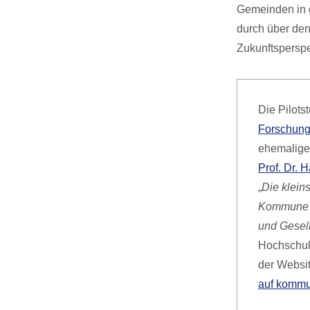
Gemeinden in g
durch über den
Zukunftspersp
Die Pilots
Forschung
ehemalige
Prof. Dr. 
„
Die klein
Kommune – 
und Gesell
Hochschulb
der Websi
auf kommu