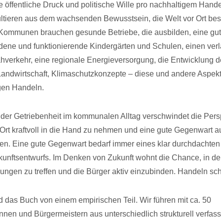
öffentliche Druck und politische Wille pro nachhaltigem Hande
tieren aus dem wachsenden Bewusstsein, die Welt vor Ort bes
 Kommunen brauchen gesunde Betriebe, die ausbilden, eine gut 
dene und funktionierende Kindergärten und Schulen, einen verl
ahverkehr, eine regionale Energieversorgung, die Entwicklung d
andwirtschaft, Klimaschutzkonzepte – diese und andere Aspek
gen Handeln.
 der Getriebenheit im kommunalen Alltag verschwindet die Persp
Ort kraftvoll in die Hand zu nehmen und eine gute Gegenwart a
lten. Eine gute Gegenwart bedarf immer eines klar durchdachten
unftsentwurfs. Im Denken von Zukunft wohnt die Chance, in d
ungen zu treffen und die Bürger aktiv einzubinden. Handeln scha
rd das Buch von einem empirischen Teil. Wir führen mit ca. 50
nnen und Bürgermeistern aus unterschiedlich strukturell verfas