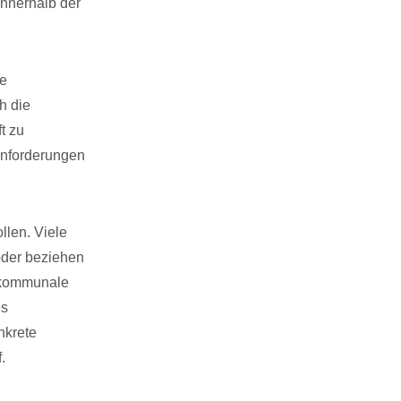
nnerhalb der
he
h die
t zu
Anforderungen
llen. Viele
 oder beziehen
e kommunale
es
nkrete
.