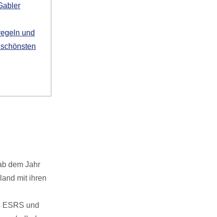
Gabler
lregeln und
 schönsten
 ab dem Jahr
land mit ihren
ds ESRS und