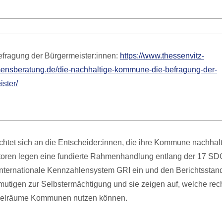
efragung der Bürgermeister:innen:
https://www.thessenvitz-
ensberatung.de/die-nachhaltige-kommune-die-befragung-der-
ster/
chtet sich an die Entscheider:innen, die ihre Kommune nachhalt
toren legen eine fundierte Rahmenhandlung entlang der 17 SDG
internationale Kennzahlensystem GRI ein und den Berichtssta
mutigen zur Selbstermächtigung und sie zeigen auf, welche rec
ielräume Kommunen nutzen können.