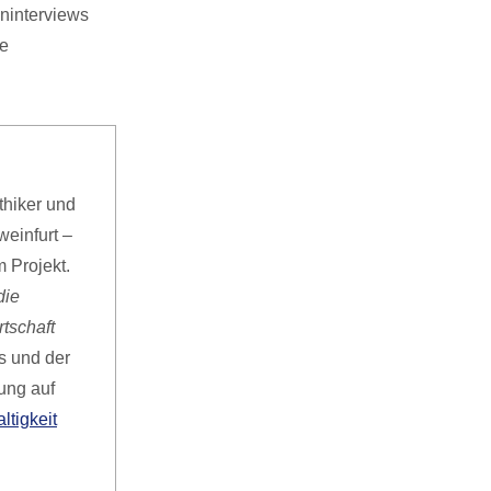
ninterviews
ie
thiker und
einfurt –
 Projekt.
die
tschaft
s und der
ung auf
tigkeit