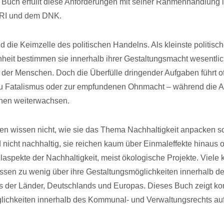
Buch erfüllt diese Anforderungen mit seiner Rahmenhandlung i
GRI und dem DNK.
die Keimzelle des politischen Handelns. Als kleinste politisc
heit bestimmen sie innerhalb ihrer Gestaltungsmacht wesentlic
 der Menschen. Doch die Überfülle dringender Aufgaben führt of
zu Fatalismus oder zur empfundenen Ohnmacht – während die 
nen weiterwachsen.
 wissen nicht, wie sie das Thema Nachhaltigkeit anpacken so
nd nicht nachhaltig, sie reichen kaum über Einmaleffekte hinaus
eilaspekte der Nachhaltigkeit, meist ökologische Projekte. Viel
ssen zu wenig über ihre Gestaltungsmöglichkeiten innerhalb d
 der Länder, Deutschlands und Europas. Dieses Buch zeigt ko
ichkeiten innerhalb des Kommunal- und Verwaltungsrechts auf