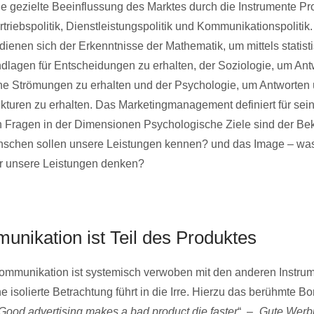
ie gezielte Beeinflussung des Marktes durch die Instrumente Pro
ertriebspolitik, Dienstleistungspolitik und Kommunikationspolitik.
dienen sich der Erkenntnisse der Mathematik, um mittels statist
dlagen für Entscheidungen zu erhalten, der Soziologie, um Ant
che Strömungen zu erhalten und der Psychologie, um Antworten
ukturen zu erhalten. Das Marketingmanagement definiert für seine
n Fragen in der Dimensionen Psychologische Ziele sind der Be
nschen sollen unsere Leistungen kennen? und das Image – was
 unsere Leistungen denken?
unikation ist Teil des Produktes
ommunikation ist systemisch verwoben mit den anderen Instru
e isolierte Betrachtung führt in die Irre. Hierzu das berühmte B
Good advertising makes a bad product die faster
“. – „
Gute Werb