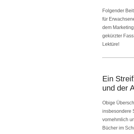
Folgender Beitr
für Erwachsene
dem Marketing 
gekürzter Fass
Lektüre!
Ein Stre
und der 
Obige Überschri
insbesondere S
vornehmlich un
Bücher im Schr