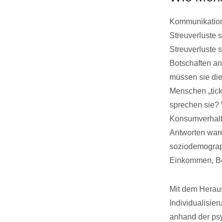
Kommunikation 
Streuverluste 
Streuverluste 
Botschaften an
müssen sie di
Menschen „tic
sprechen sie? 
Konsumverhalt
Antworten ware
soziodemograp
Einkommen, Be
Mit dem Heraus
Individualisi
anhand der ps