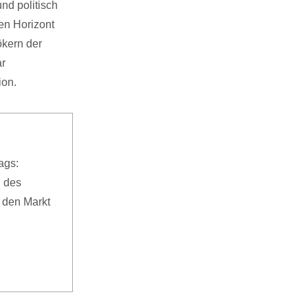
nd politisch
ren Horizont
ökern der
ar
ion.
ags:
 des
n den Markt