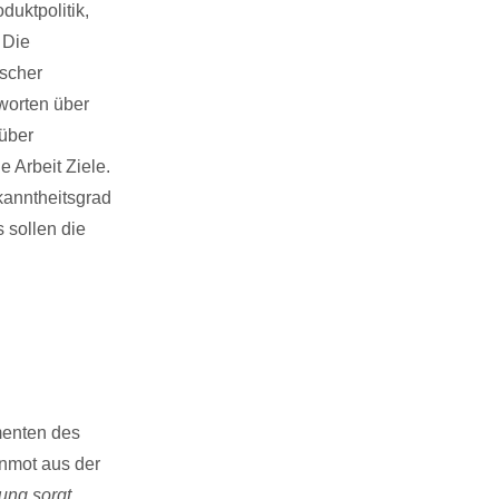
duktpolitik,
 Die
ischer
worten über
 über
 Arbeit Ziele.
kanntheitsgrad
 sollen die
menten des
onmot aus der
ung sorgt