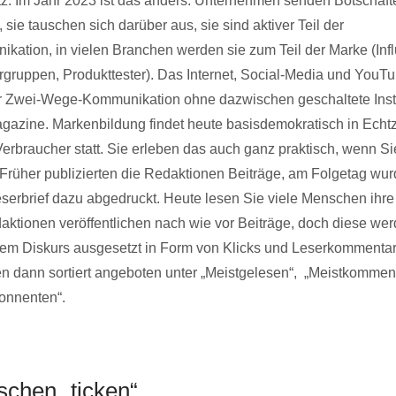
z. Im Jahr 2023 ist das anders. Unternehmen senden Botschaf
sie tauschen sich darüber aus, sie sind aktiver Teil der
ation, in vielen Branchen werden sie zum Teil der Marke (Infl
rgruppen, Produkttester). Das Internet, Social-Media und YouT
er Zwei-Wege-Kommunikation ohne dazwischen geschaltete Ins
azine. Markenbildung findet heute basisdemokratisch in Echtze
erbraucher statt. Sie erleben das auch ganz praktisch, wenn Si
 Früher publizierten die Redaktionen Beiträge, am Folgetag wur
serbrief dazu abgedruckt. Heute lesen Sie viele Menschen ihre
daktionen veröffentlichen nach wie vor Beiträge, doch diese we
nem Diskurs ausgesetzt in Form von Klicks und Leserkommenta
n dann sortiert angeboten unter „Meistgelesen“, „Meistkomment
bonnenten“.
chen „ticken“