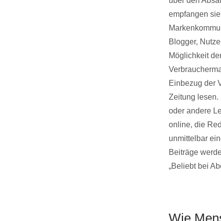
über den Absat
empfangen sie, 
Markenkommunik
Blogger, Nutze
Möglichkeit d
Verbrauchermag
Einbezug der V
Zeitung lesen.
oder andere Le
online, die Re
unmittelbar ei
Beiträge werde
„Beliebt bei A
Wie Mens