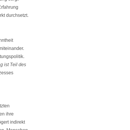
Erfahrung
kt durchsetzt.
nntheit
miteinander.
tungspolitik.
 ist Teil des
ozesses
tzten
en ihre
ert indirekt