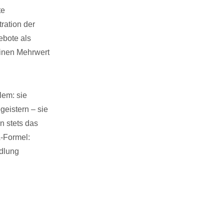
te
ration der
ebote als
einen Mehrwert
lem: sie
eistern – sie
n stets das
A-Formel:
ndlung