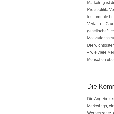
Marketing ist d
Preispolitik, V
Instrumente be
Verfahren Grun
gesellschaftli
Motivationsstr
Die wichtigste
– wie viele Me
Menschen über
Die Komm
Die Angebotsk
Marketings, ein
Werbeszene: „