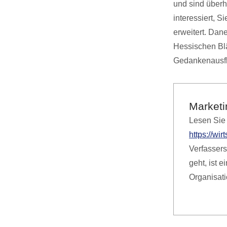
und sind überh
interessiert, S
erweitert. Dan
Hessischen Blä
Gedankenausfl
Marketi
Lesen Sie 
https://wi
Verfassers
geht, ist e
Organisat