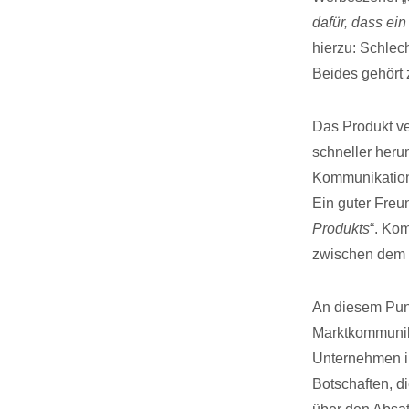
dafür, dass ei
hierzu: Schlec
Beides gehört
Das Produkt ve
schneller heru
Kommunikation i
Ein guter Freu
Produkts
“. Kom
zwischen dem U
An diesem Punk
Marktkommunika
Unternehmen i
Botschaften, d