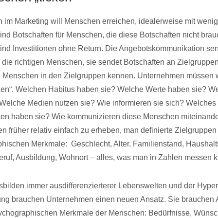
im Marketing will Menschen erreichen, idealerweise mit wenig 
sind Botschaften für Menschen, die diese Botschaften nicht bra
sind Investitionen ohne Return. Die Angebotskommunikation sen
 die richtigen Menschen, sie sendet Botschaften an Zielgruppen
e Menschen in den Zielgruppen kennen. Unternehmen müssen w
ken“. Welchen Habitus haben sie? Welche Werte haben sie? W
Welche Medien nutzen sie? Wie informieren sie sich? Welches
en haben sie? Wie kommunizieren diese Menschen miteinande
n früher relativ einfach zu erheben, man definierte Zielgruppen
hischen Merkmale: Geschlecht, Alter, Familienstand, Haushalt
ruf, Ausbildung, Wohnort – alles, was man in Zahlen messen k
bilden immer ausdifferenzierterer Lebenswelten und der Hyper
erung brauchen Unternehmen einen neuen Ansatz. Sie brauchen 
ychographischen Merkmale der Menschen: Bedürfnisse, Wünsch