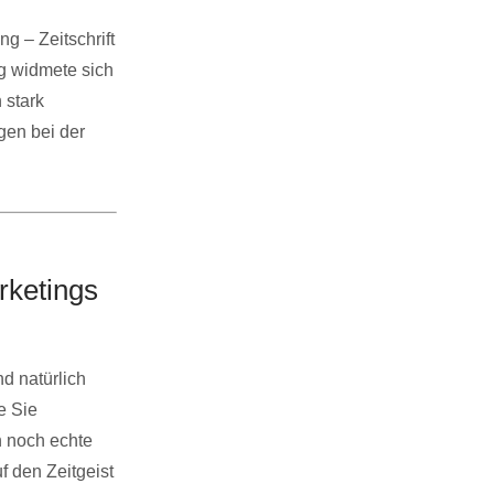
ng – Zeitschrift
g widmete sich
 stark
gen bei der
rketings
nd natürlich
e Sie
n noch echte
f den Zeitgeist