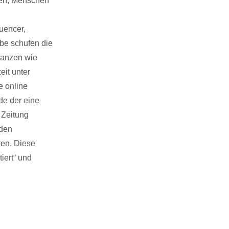
ten, Menschen
uencer,
ube schufen die
tanzen wie
it unter
e online
de der eine
 Zeitung
rden
ren. Diese
iert“ und