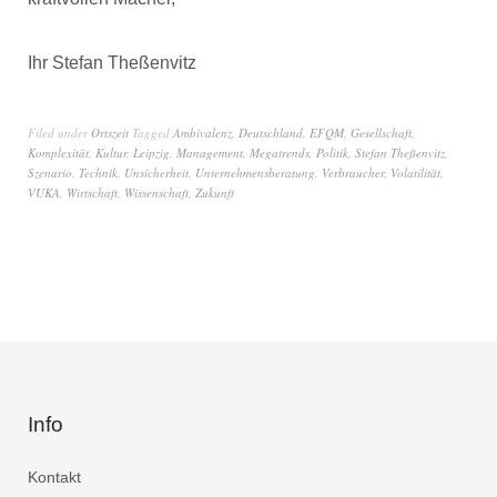
Ihr Stefan Theßenvitz
Filed under
Ortszeit
Tagged
Ambivalenz
,
Deutschland
,
EFQM
,
Gesellschaft
,
Komplexität
,
Kultur
,
Leipzig
,
Management
,
Megatrends
,
Politik
,
Stefan Theßenvitz
,
Szenario
,
Technik
,
Unsicherheit
,
Unternehmensberatung
,
Verbraucher
,
Volatilität
,
VUKA
,
Wirtschaft
,
Wissenschaft
,
Zukunft
Info
Kontakt