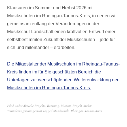
Klausuren im Sommer und Herbst 2026 mit
Musikschulen im Rheingau-Taunus-Kreis, in denen wir
gemeinsam entlang der Veränderungen in der
Musikschul-Landschaft einen kraftvollen Entwurf einer
selbstbestimmten Zukunft der Musikschulen – jede für
sich und miteinander – erarbeiten.
Die Mitgestalter der Musikschulen im Rheingau-Taunus-
Kreis finden im für Sie geschützten Bereich die
Unterlagen zur wertschöpfenden Weiterentwicklung der
Musikschulen im Rheingau-Taunus-Kreis.
Filed under
Aktuelle Projekte
,
Beratung
,
Mission
,
Projekt-Archiv
,
Veränderungsmanagement
Tagged
Musikschule
,
Rheingau-Taunus-Kreis