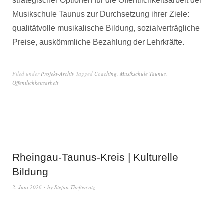
strategischer Optionen für die Öffentlichkeitsarbeit der
Musikschule Taunus zur Durchsetzung ihrer Ziele:
qualitätvolle musikalische Bildung, sozialverträgliche
Preise, auskömmliche Bezahlung der Lehrkräfte.
Filed under
Projekt-Archiv
Tagged
Coaching
,
Musikschule Taunus
,
Öffentlichkeitsarbeit
Rheingau-Taunus-Kreis | Kulturelle
Bildung
2. Juni 2026
by
Stefan Theßenvitz