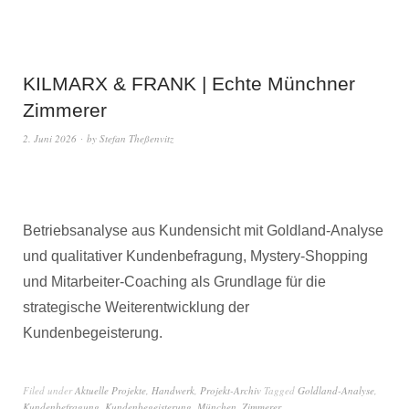
KILMARX & FRANK | Echte Münchner
Zimmerer
2. Juni 2026
by
Stefan Theßenvitz
Betriebsanalyse aus Kundensicht mit Goldland-Analyse
und qualitativer Kundenbefragung, Mystery-Shopping
und Mitarbeiter-Coaching als Grundlage für die
strategische Weiterentwicklung der
Kundenbegeisterung.
Filed under
Aktuelle Projekte
,
Handwerk
,
Projekt-Archiv
Tagged
Goldland-Analyse
,
Kundenbefragung
,
Kundenbegeisterung
,
München
,
Zimmerer