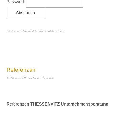
Passwort:
Filed under
Download-Service
,
Marktforschung
Referenzen
5. Oktober 2025
by
Stefan Theßenvitz
Referenzen THESSENVITZ Unternehmensberatung