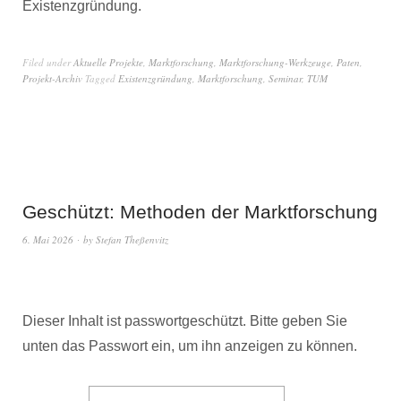
Existenzgründung.
Filed under
Aktuelle Projekte
,
Marktforschung
,
Marktforschung-Werkzeuge
,
Paten
,
Projekt-Archiv
Tagged
Existenzgründung
,
Marktforschung
,
Seminar
,
TUM
Geschützt: Methoden der Marktforschung
6. Mai 2026
by
Stefan Theßenvitz
Dieser Inhalt ist passwortgeschützt. Bitte geben Sie
unten das Passwort ein, um ihn anzeigen zu können.