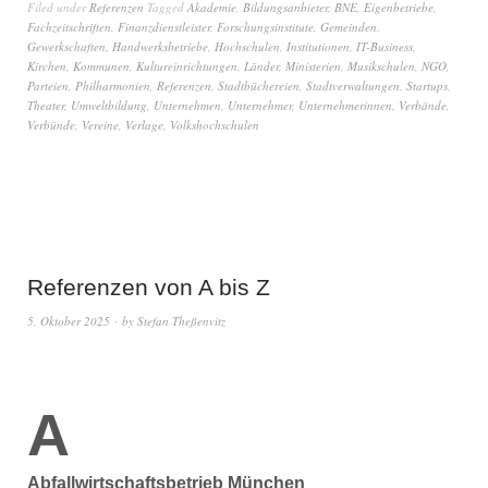
Filed under
Referenzen
Tagged
Akademie
,
Bildungsanbieter
,
BNE
,
Eigenbetriebe
,
Fachzeitschriften
,
Finanzdienstleister
,
Forschungsinstitute
,
Gemeinden
,
Gewerkschaften
,
Handwerksbetriebe
,
Hochschulen
,
Institutionen
,
IT-Business
,
Kirchen
,
Kommunen
,
Kultureinrichtungen
,
Länder
,
Ministerien
,
Musikschulen
,
NGO
,
Parteien
,
Philharmonien
,
Referenzen
,
Stadtbüchereien
,
Stadtverwaltungen
,
Startups
,
Theater
,
Umweltbildung
,
Unternehmen
,
Unternehmer
,
Unternehmerinnen
,
Verbände
,
Verbünde
,
Vereine
,
Verlage
,
Volkshochschulen
Referenzen von A bis Z
5. Oktober 2025
by
Stefan Theßenvitz
A
Abfallwirtschaftsbetrieb München